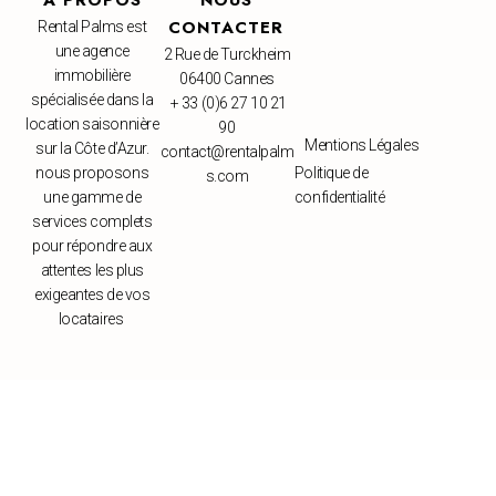
CONTACTER
Rental Palms est
une agence
2 Rue de Turckheim
immobilière
06400 Cannes
spécialisée dans la
+ 33 (0)6 27 10 21
location saisonnière
90
Mentions Légales
sur la Côte d’Azur.
contact@rentalpalm
nous proposons
Politique de
s.com
une gamme de
confidentialité
services complets
pour répondre aux
attentes les plus
exigeantes de vos
locataires