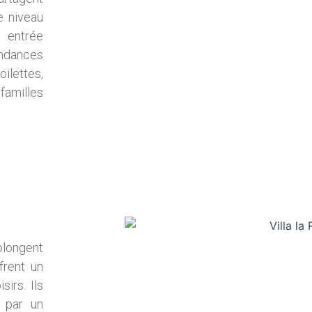
e niveau
 entrée
endances
ilettes,
 familles
ongent
frent un
sirs. Ils
 par un