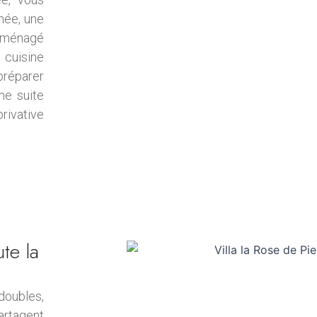
née, une
 aménagé
cuisine
réparer
ne suite
ivative
te la
doubles,
artagent