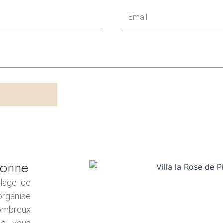
E
m
a
i
l
bonne
llage de
organise
nombreux
ée, vous