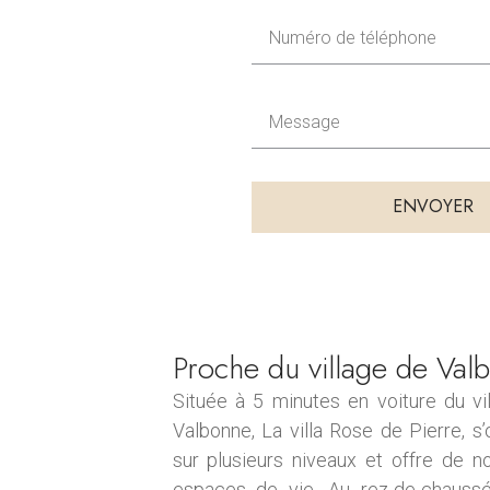
o
N
m
u
m
M
é
e
r
s
o
s
d
ENVOYER
a
e
g
t
e
é
l
é
Proche du village de Val
p
h
Située à 5 minutes en voiture du vi
o
Valbonne, La villa Rose de Pierre, s’
n
sur plusieurs niveaux et offre de 
e
espaces de vie. Au rez-de-chauss