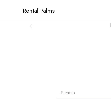
Aller
Rental Palms
au
contenu
P
r
é
n