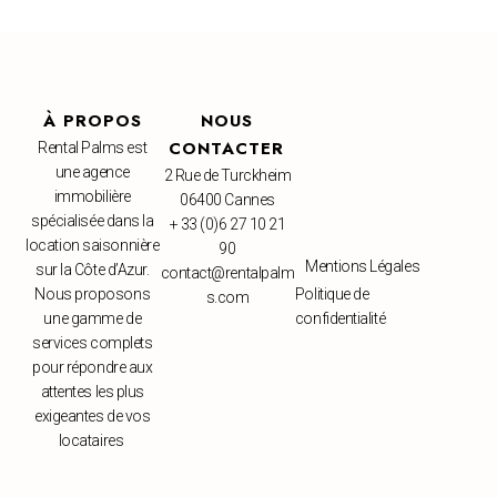
À PROPOS
NOUS
CONTACTER
Rental Palms est
une agence
2 Rue de Turckheim
immobilière
06400 Cannes
spécialisée dans la
+ 33 (0)6 27 10 21
location saisonnière
90
Mentions Légales
sur la Côte d’Azur.
contact@rentalpalm
Nous proposons
Politique de
s.com
une gamme de
confidentialité
services complets
pour répondre aux
attentes les plus
exigeantes de vos
locataires