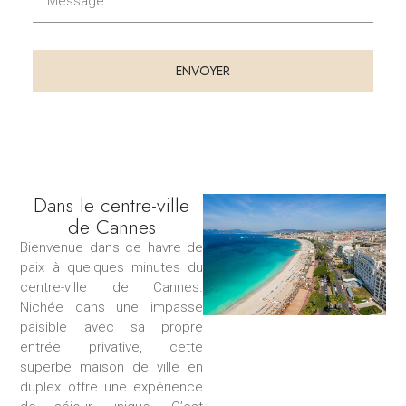
e
l
e
t
s
é
s
l
ENVOYER
a
é
g
p
e
h
o
n
e
Dans le centre-ville
de Cannes
Bienvenue dans ce havre de
paix à quelques minutes du
centre-ville de Cannes.
Nichée dans une impasse
paisible avec sa propre
entrée privative, cette
superbe maison de ville en
duplex offre une expérience