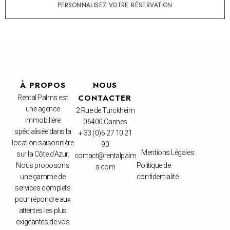
PERSONNALISEZ VOTRE RÉSERVATION
À PROPOS
NOUS
CONTACTER
Rental Palms est
une agence
2 Rue de Turckheim
immobilière
06400 Cannes
spécialisée dans la
+ 33 (0)6 27 10 21
location saisonnière
90
Mentions Légales
sur la Côte d’Azur.
contact@rentalpalm
Nous proposons
Politique de
s.com
une gamme de
confidentialité
services complets
pour répondre aux
attentes les plus
exigeantes de vos