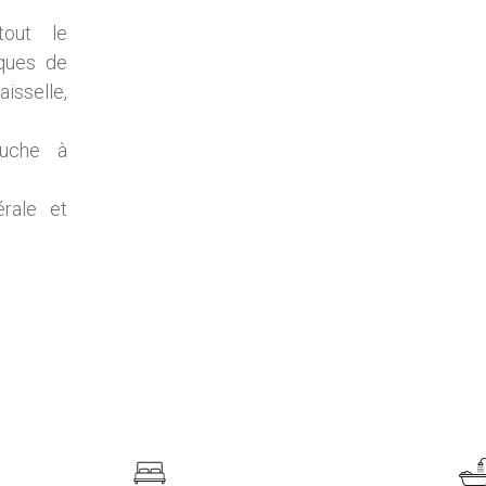
tout le
aques de
isselle,
uche à
rale et