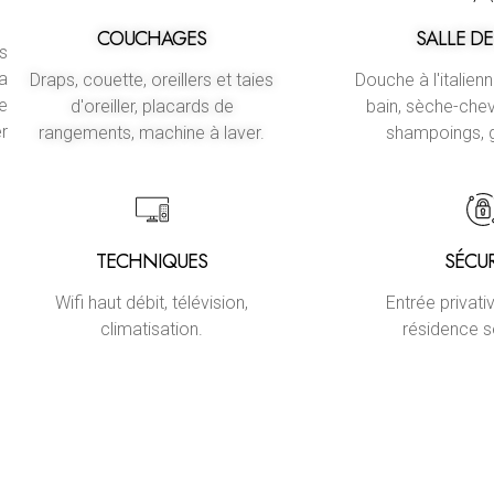
COUCHAGES
SALLE DE
es
ra
Draps, couette, oreillers et taies
Douche à l'italienn
e
d'oreiller, placards de
bain, sèche-chev
r
rangements, machine à laver.
shampoings, 
TECHNIQUES
SÉCUR
Wifi haut débit, télévision,
Entrée privat
climatisation.
résidence s