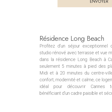
ENVOYER
a
e
g
t
e
é
l
é
Résidence Long Beach
p
h
Profitez d’un séjour exceptionnel
o
studio rénové avec terrasse et vue me
n
dans la résidence Long Beach à C
e
seulement 5 minutes à pied des p
Midi et à 20 minutes du centre-ville.
confort, modernité et calme, ce loge
idéal pour découvrir Cannes 
bénéficiant d’un cadre paisible et séc