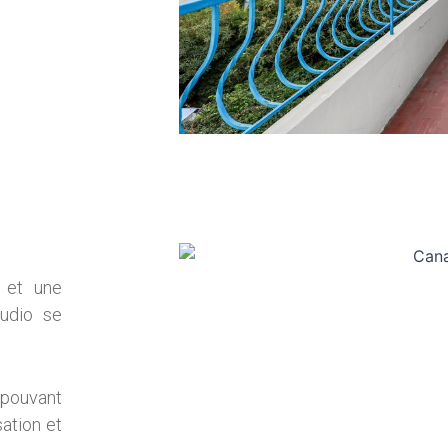
e et une
tudio se
pouvant
sation et