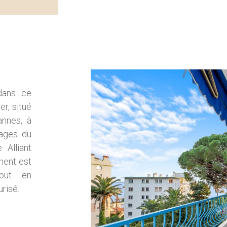
 dans ce
r, situé
annes, à
lages du
 Alliant
ment est
tout en
urisé.