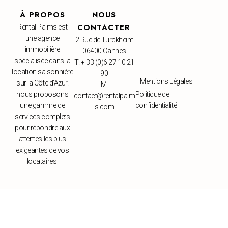
À PROPOS
NOUS
CONTACTER
Rental Palms est
une agence
2 Rue de Turckheim
immobilière
06400 Cannes
spécialisée dans la
T. + 33 (0)6 27 10 21
location saisonnière
90
Mentions Légales
sur la Côte d’Azur.
M.
nous proposons
Politique de
contact@rentalpalm
une gamme de
confidentialité
s.com
services complets
pour répondre aux
attentes les plus
exigeantes de vos
locataires