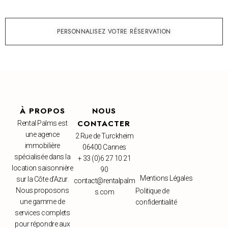
PERSONNALISEZ VOTRE RÉSERVATION
À PROPOS
NOUS
CONTACTER
Rental Palms est
une agence
2 Rue de Turckheim
immobilière
06400 Cannes
spécialisée dans la
+ 33 (0)6 27 10 21
location saisonnière
90
Mentions Légales
sur la Côte d’Azur.
contact@rentalpalm
Nous proposons
Politique de
s.com
une gamme de
confidentialité
services complets
pour répondre aux