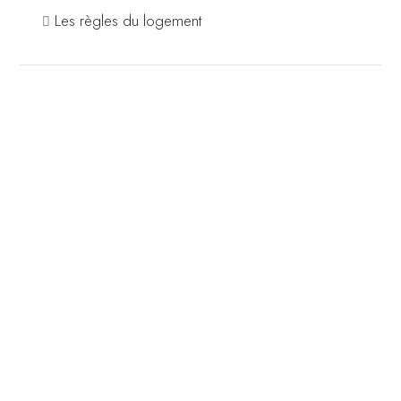
Les règles du logement
MÉNAGE DURANT LE
SÉJOUR