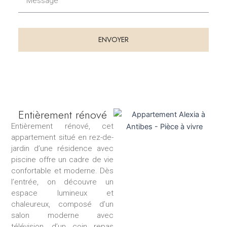
e
l
e
t
s
é
s
l
ENVOYER
a
é
g
p
e
h
o
n
e
Entièrement rénové
Entièrement rénové, cet
appartement situé en rez-de-
jardin d’une résidence avec
piscine offre un cadre de vie
confortable et moderne. Dès
l’entrée, on découvre un
espace lumineux et
chaleureux, composé d’un
salon moderne avec
télévision, d’un coin repas